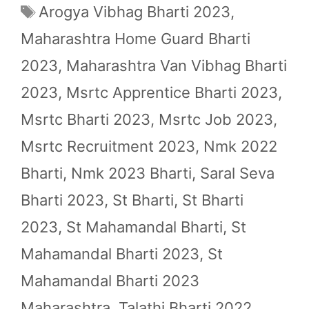
Tags
Arogya Vibhag Bharti 2023
,
Maharashtra Home Guard Bharti
2023
,
Maharashtra Van Vibhag Bharti
2023
,
Msrtc Apprentice Bharti 2023
,
Msrtc Bharti 2023
,
Msrtc Job 2023
,
Msrtc Recruitment 2023
,
Nmk 2022
Bharti
,
Nmk 2023 Bharti
,
Saral Seva
Bharti 2023
,
St Bharti
,
St Bharti
2023
,
St Mahamandal Bharti
,
St
Mahamandal Bharti 2023
,
St
Mahamandal Bharti 2023
Maharashtra
,
Talathi Bharti 2022
,