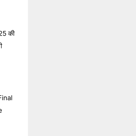
025 की
ी
inal
e