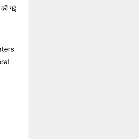
त की गई
nters
ral