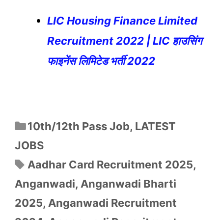
LIC Housing Finance Limited
Recruitment 2022 | LIC हाउसिंग
फाइनेंस लिमिटेड भर्ती 2022
Categories
10th/12th Pass Job
,
LATEST
JOBS
Tags
Aadhar Card Recruitment 2025
,
Anganwadi
,
Anganwadi Bharti
2025
,
Anganwadi Recruitment