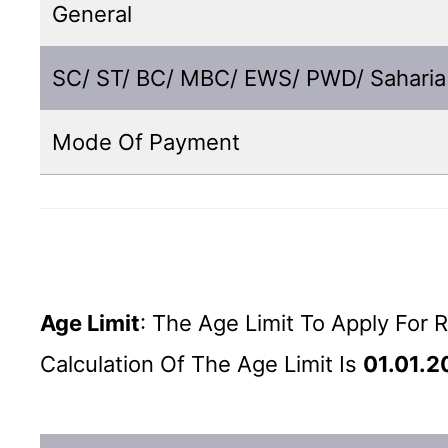
General
SC/ ST/ BC/ MBC/ EWS/ PWD/ Saharia
Mode Of Payment
Age Limit
: The Age Limit To Apply For
Calculation Of The Age Limit Is
01.01.2