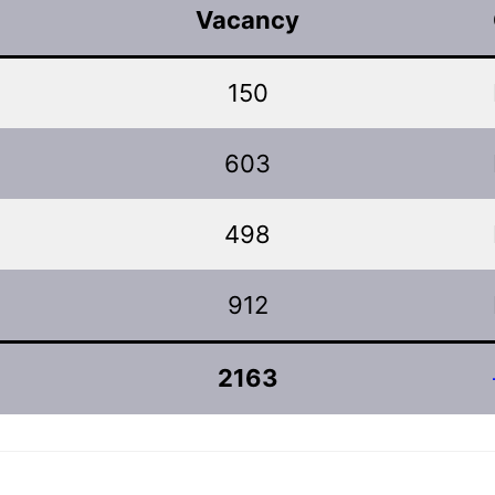
Vacancy
150
603
498
912
2163