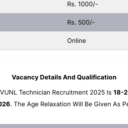
Rs. 1000/-
Rs. 500/-
Online
Vacancy Details And Qualification
 RVUNL Technician Recruitment 2025 Is
18-2
026
. The Age Relaxation Will Be Given As P