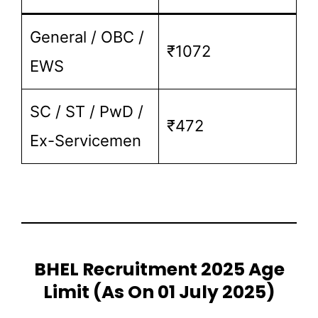
General / OBC /
₹1072
EWS
SC / ST / PwD /
₹472
Ex-Servicemen
BHEL Recruitment 2025 Age
Limit (as On 01 July 2025)